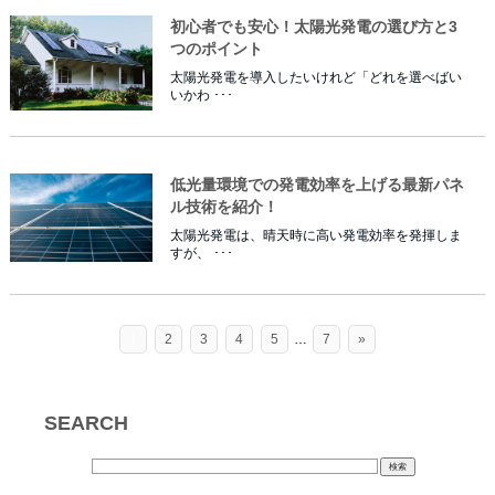
初心者でも安心！太陽光発電の選び方と3
つのポイント
太陽光発電を導入したいけれど「どれを選べばい
いかわ ･･･
低光量環境での発電効率を上げる最新パネ
ル技術を紹介！
太陽光発電は、晴天時に高い発電効率を発揮しま
すが、 ･･･
1
2
3
4
5
…
7
»
SEARCH