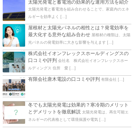
太陽光発電と蓄電池の効果的な運用方法を紹介
太陽光発電と蓄電池を組み合わせることで、家庭内のエネ
ルギーを効率よく […]
屋根材と太陽光パネルの相性とは？発電効率を
最大化する意外な組み合わせ
屋根材の種類は、太陽
光パネルの発電効率に大きな影響を与えます […]
株式会社イオンフレックスホールディングスの
口コミや評判
会社名 株式会社イオンフレックスホー
ルディングス 住所 愛 […]
有限会社唐木電設の口コミや評判
有限会社 […]
冬でも太陽光発電は効果的？寒冷期のメリット
とデメリットを徹底解説
太陽光発電は、再生可能エ
ネルギーの代表格として環境保護や電気 […]