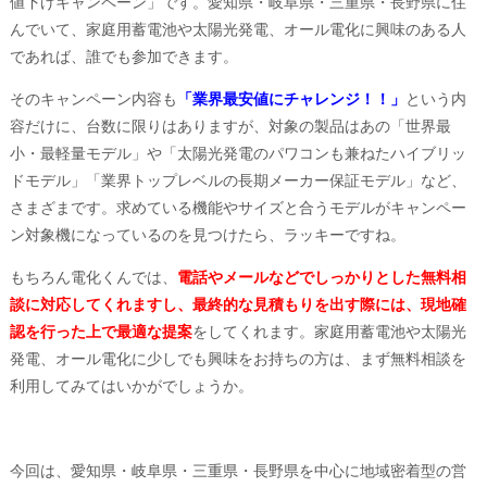
値下げキャンペーン」です。愛知県・岐阜県・三重県・長野県に住
んでいて、家庭用蓄電池や太陽光発電、オール電化に興味のある人
であれば、誰でも参加できます。
そのキャンペーン内容も
「業界最安値にチャレンジ！！」
という内
容だけに、台数に限りはありますが、対象の製品はあの「世界最
小・最軽量モデル」や「太陽光発電のパワコンも兼ねたハイブリッ
ドモデル」「業界トップレベルの長期メーカー保証モデル」など、
さまざまです。求めている機能やサイズと合うモデルがキャンペー
ン対象機になっているのを見つけたら、ラッキーですね。
もちろん電化くんでは、
電話やメールなどでしっかりとした無料相
談に対応してくれますし、最終的な見積もりを出す際には、現地確
認を行った上で最適な提案
をしてくれます。家庭用蓄電池や太陽光
発電、オール電化に少しでも興味をお持ちの方は、まず無料相談を
利用してみてはいかがでしょうか。
今回は、愛知県・岐阜県・三重県・長野県を中心に地域密着型の営