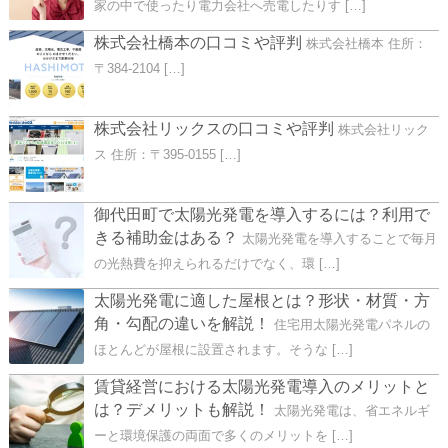
家の中で使ったり電力会社へ売電したりす […]
株式会社橋本の口コミや評判
株式会社橋本 住所：
〒384-2104 […]
株式会社リックスの口コミや評判
株式会社リック
ス 住所：〒395-0155 […]
御代田町で太陽光発電を導入するには？利用で
きる補助金はある？
太陽光発電を導入することで毎月
の光熱費を抑えられるだけでなく、環 […]
太陽光発電に適した屋根とは？形状・材質・方
角・勾配の違いを解説！
住宅用太陽光発電パネルの
ほとんどが屋根に設置されます。そうな […]
賃貸経営における太陽光発電導入のメリットと
は？デメリットも解説！
太陽光発電は、省エネルギ
ーと環境保護の両面で多くのメリットを […]