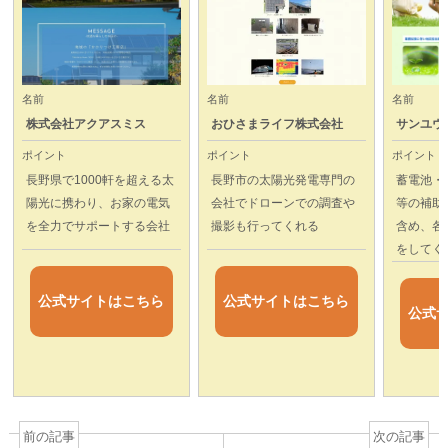
名前
名前
名前
株式会社アクアスミス
おひさまライフ株式会社
サンユウ
ポイント
ポイント
ポイント
長野県で1000軒を超える太
長野市の太陽光発電専門の
蓄電池・
陽光に携わり、お家の電気
会社でドローンでの調査や
等の補助
を全力でサポートする会社
撮影も行ってくれる
含め、各
をしてく
公式サイトはこちら
公式サイトはこちら
公式
前の記事
次の記事