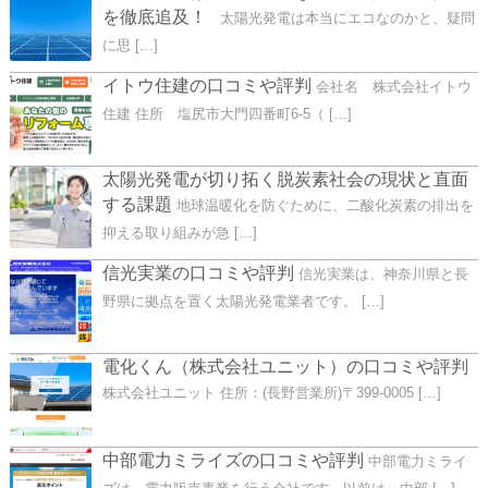
を徹底追及！
太陽光発電は本当にエコなのかと、疑問
に思 […]
イトウ住建の口コミや評判
会社名 株式会社イトウ
住建 住所 塩尻市大門四番町6-5（ […]
太陽光発電が切り拓く脱炭素社会の現状と直面
する課題
地球温暖化を防ぐために、二酸化炭素の排出を
抑える取り組みが急 […]
信光実業の口コミや評判
信光実業は、神奈川県と長
野県に拠点を置く太陽光発電業者です。 […]
電化くん（株式会社ユニット）の口コミや評判
株式会社ユニット 住所：(長野営業所)〒399-0005 […]
中部電力ミライズの口コミや評判
中部電力ミライ