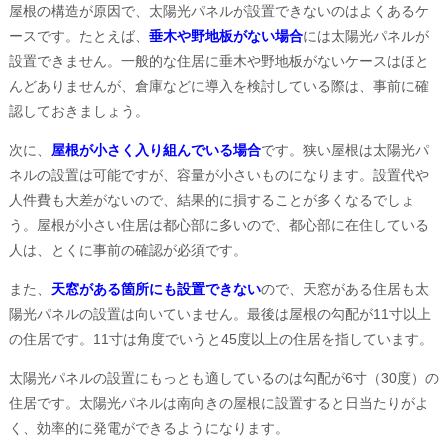
屋根の構造が原因で、太陽光パネルが設置できないのはよくあるケ
ースです。たとえば、
垂木や野地板がない場合
には太陽光パネルが
設置できません。一般的な住居に垂木や野地板がないケースはほと
んどありませんが、倉庫などに導入を検討している際は、事前に確
認しておきましょう。
次に、
屋根が小さく入り組んでいる場合
です。狭い屋根は太陽光パ
ネルの設置は可能ですが、容量が小さいものになります。設置代や
人件費も大差がないので、結果的に損することが多くなるでしょ
う。屋根が小さい住居は都心部に多いので、都心部に在住している
人は、とくに事前の確認が必須です。
また、
天窓がある箇所にも設置できない
ので、天窓がある住居も太
陽光パネルの設置は向いていません。最後は屋根の勾配が11寸以上
の住居です。11寸は角度でいうと45度以上の住居を指しています。
太陽光パネルの設置にもっとも適しているのは勾配が6寸（30度）の
住居です。太陽光パネルは南向きの屋根に設置すると日当たりがよ
く、効率的に発電ができるようになります。