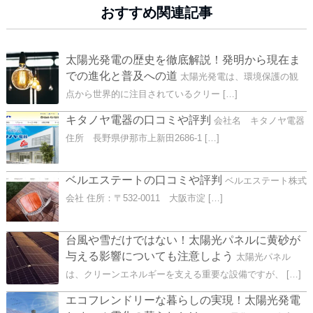
おすすめ関連記事
太陽光発電の歴史を徹底解説！発明から現在ま
での進化と普及への道
太陽光発電は、環境保護の観
点から世界的に注目されているクリー […]
キタノヤ電器の口コミや評判
会社名 キタノヤ電器
住所 長野県伊那市上新田2686-1 […]
ベルエステートの口コミや評判
ベルエステート株式
会社 住所：〒532-0011 大阪市淀 […]
台風や雪だけではない！太陽光パネルに黄砂が
与える影響についても注意しよう
太陽光パネル
は、クリーンエネルギーを支える重要な設備ですが、 […]
エコフレンドリーな暮らしの実現！太陽光発電