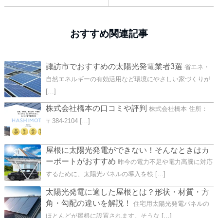
おすすめ関連記事
諏訪市でおすすめの太陽光発電業者3選
省エネ・
自然エネルギーの有効活用など環境にやさしい家づくりが
[…]
株式会社橋本の口コミや評判
株式会社橋本 住所：
〒384-2104 […]
屋根に太陽光発電ができない！そんなときはカ
ーポートがおすすめ
昨今の電力不足や電力高騰に対応
するために、太陽光パネルの導入を検 […]
太陽光発電に適した屋根とは？形状・材質・方
角・勾配の違いを解説！
住宅用太陽光発電パネルの
ほとんどが屋根に設置されます。そうな […]