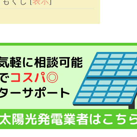
もくじ
[
表示
]